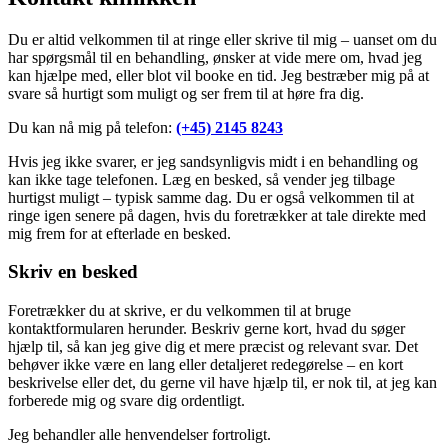
Du er altid velkommen til at ringe eller skrive til mig – uanset om du
har spørgsmål til en behandling, ønsker at vide mere om, hvad jeg
kan hjælpe med, eller blot vil booke en tid. Jeg bestræber mig på at
svare så hurtigt som muligt og ser frem til at høre fra dig.
Du kan nå mig på telefon:
(+45) 2145 8243
Hvis jeg ikke svarer, er jeg sandsynligvis midt i en behandling og
kan ikke tage telefonen. Læg en besked, så vender jeg tilbage
hurtigst muligt – typisk samme dag. Du er også velkommen til at
ringe igen senere på dagen, hvis du foretrækker at tale direkte med
mig frem for at efterlade en besked.
Skriv en besked
Foretrækker du at skrive, er du velkommen til at bruge
kontaktformularen herunder. Beskriv gerne kort, hvad du søger
hjælp til, så kan jeg give dig et mere præcist og relevant svar. Det
behøver ikke være en lang eller detaljeret redegørelse – en kort
beskrivelse eller det, du gerne vil have hjælp til, er nok til, at jeg kan
forberede mig og svare dig ordentligt.
Jeg behandler alle henvendelser fortroligt.