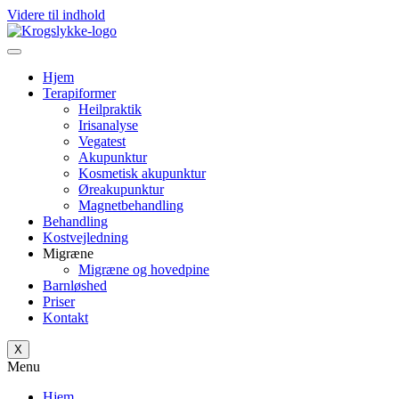
Videre til indhold
Hjem
Terapiformer
Heilpraktik
Irisanalyse
Vegatest
Akupunktur
Kosmetisk akupunktur
Øreakupunktur
Magnetbehandling
Behandling
Kostvejledning
Migræne
Migræne og hovedpine
Barnløshed
Priser
Kontakt
X
Menu
Hjem