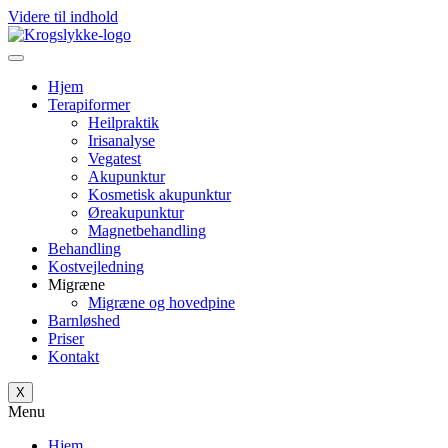
Videre til indhold
Hjem
Terapiformer
Heilpraktik
Irisanalyse
Vegatest
Akupunktur
Kosmetisk akupunktur
Øreakupunktur
Magnetbehandling
Behandling
Kostvejledning
Migræne
Migræne og hovedpine
Barnløshed
Priser
Kontakt
X
Menu
Hjem