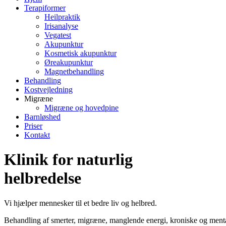
Terapiformer
Heilpraktik
Irisanalyse
Vegatest
Akupunktur
Kosmetisk akupunktur
Øreakupunktur
Magnetbehandling
Behandling
Kostvejledning
Migræne
Migræne og hovedpine
Barnløshed
Priser
Kontakt
Klinik for naturlig
helbredelse
Vi hjælper mennesker til et bedre liv og helbred.
Behandling af smerter, migræne, manglende energi, kroniske og mentale l