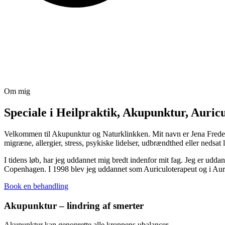
Om mig
Speciale i Heilpraktik, Akupunktur, Auri
Velkommen til Akupunktur og Naturklinkken. Mit navn er Jena Frederi
migræne, allergier, stress, psykiske lidelser, udbrændthed eller nedsat l
I tidens løb, har jeg uddannet mig bredt indenfor mit fag. Jeg er ud
Copenhagen. I 1998 blev jeg uddannet som Auriculoterapeut og i Au
Book en behandling
Akupunktur – lindring af smerter
Akupunktur kan genoprette alle kroppens ubalancer.