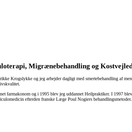
culoterapi, Migrænebehandling og Kostvejle
kke Krogslykke og jeg arbejder dagligt med smertebehandling af menne
ivskvalitet.
dannet farmakonom og i 1995 blev jeg uddannet Heilpraktiker. I 1997 b
riculomedicin efterden franske Læge Poul Nogiers behandlingsmetoder.