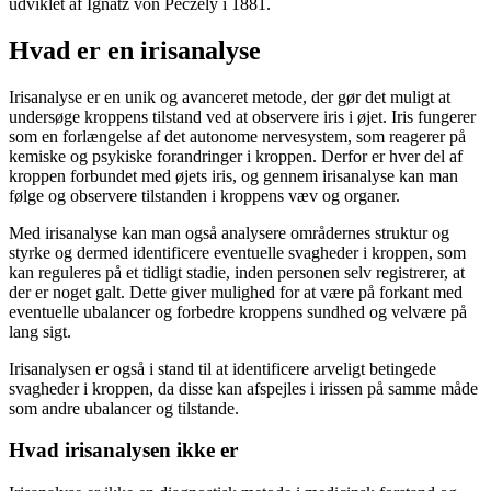
udviklet af Ignatz von Péczely i 1881.
Hvad er en irisanalyse
Irisanalyse er en unik og avanceret metode, der gør det muligt at
undersøge kroppens tilstand ved at observere iris i øjet. Iris fungerer
som en forlængelse af det autonome nervesystem, som reagerer på
kemiske og psykiske forandringer i kroppen. Derfor er hver del af
kroppen forbundet med øjets iris, og gennem irisanalyse kan man
følge og observere tilstanden i kroppens væv og organer.
Med irisanalyse kan man også analysere områdernes struktur og
styrke og dermed identificere eventuelle svagheder i kroppen, som
kan reguleres på et tidligt stadie, inden personen selv registrerer, at
der er noget galt. Dette giver mulighed for at være på forkant med
eventuelle ubalancer og forbedre kroppens sundhed og velvære på
lang sigt.
Irisanalysen er også i stand til at identificere arveligt betingede
svagheder i kroppen, da disse kan afspejles i irissen på samme måde
som andre ubalancer og tilstande.
Hvad irisanalysen ikke er