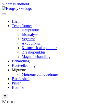
Videre til indhold
Hjem
Terapiformer
Heilpraktik
Irisanalyse
Vegatest
Akupunktur
Kosmetisk akupunktur
Øreakupunktur
Magnetbehandling
Behandling
Kostvejledning
Migræne
Migræne og hovedpine
Barnløshed
Priser
Kontakt
X
Menu