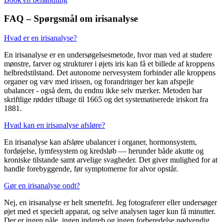
FAQ – Spørgsmål om irisanalyse
Hvad er en irisanalyse?
En irisanalyse er en undersøgelsesmetode, hvor man ved at studere
mønstre, farver og strukturer i øjets iris kan få et billede af kroppens
helbredstilstand. Det autonome nervesystem forbinder alle kroppens
organer og væv med irissen, og forandringer her kan afspejle
ubalancer - også dem, du endnu ikke selv mærker. Metoden har
skriftlige rødder tilbage til 1665 og det systematiserede iriskort fra
1881.
Hvad kan en irisanalyse afsløre?
En irisanalyse kan afsløre ubalancer i organer, hormonsystem,
fordøjelse, lymfesystem og kredsløb — herunder både akutte og
kroniske tilstande samt arvelige svagheder. Det giver mulighed for at
handle forebyggende, før symptomerne for alvor opstår.
Gør en irisanalyse ondt?
Nej, en irisanalyse er helt smertefri. Jeg fotograferer eller undersøger
øjet med et specielt apparat, og selve analysen tager kun få minutter.
Der er ingen nåle, ingen indgreb og ingen forberedelse nødvendig.