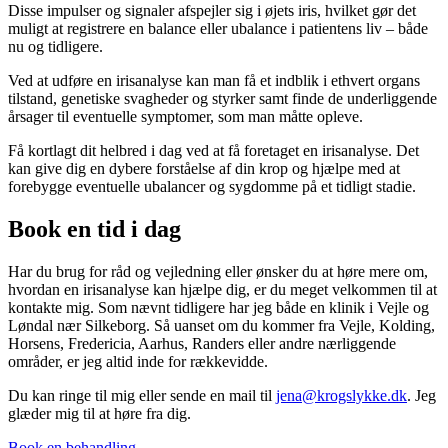
Disse impulser og signaler afspejler sig i øjets iris, hvilket gør det
muligt at registrere en balance eller ubalance i patientens liv – både
nu og tidligere.
Ved at udføre en irisanalyse kan man få et indblik i ethvert organs
tilstand, genetiske svagheder og styrker samt finde de underliggende
årsager til eventuelle symptomer, som man måtte opleve.
Få kortlagt dit helbred i dag ved at få foretaget en irisanalyse. Det
kan give dig en dybere forståelse af din krop og hjælpe med at
forebygge eventuelle ubalancer og sygdomme på et tidligt stadie.
Book en tid i dag
Har du brug for råd og vejledning eller ønsker du at høre mere om,
hvordan en irisanalyse kan hjælpe dig, er du meget velkommen til at
kontakte mig. Som nævnt tidligere har jeg både en klinik i Vejle og
Løndal nær Silkeborg. Så uanset om du kommer fra Vejle, Kolding,
Horsens, Fredericia, Aarhus, Randers eller andre nærliggende
områder, er jeg altid inde for rækkevidde.
Du kan ringe til mig eller sende en mail til
jena@krogslykke.dk
. Jeg
glæder mig til at høre fra dig.
Book en behandling