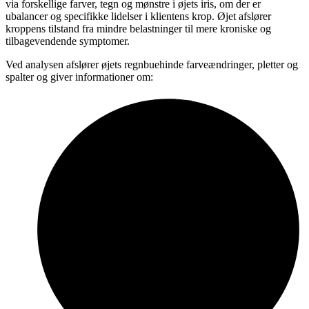
via forskellige farver, tegn og mønstre i øjets iris, om der er
ubalancer og specifikke lidelser i klientens krop. Øjet afslører
kroppens tilstand fra mindre belastninger til mere kroniske og
tilbagevendende symptomer.
Ved analysen afslører øjets regnbuehinde farveændringer, pletter og
spalter og giver informationer om: