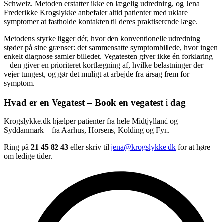
Schweiz. Metoden erstatter ikke en lægelig udredning, og Jena
Frederikke Krogslykke anbefaler altid patienter med uklare
symptomer at fastholde kontakten til deres praktiserende læge.
Metodens styrke ligger dér, hvor den konventionelle udredning
støder på sine grænser: det sammensatte symptombillede, hvor ingen
enkelt diagnose samler billedet. Vegatesten giver ikke én forklaring
– den giver en prioriteret kortlægning af, hvilke belastninger der
vejer tungest, og gør det muligt at arbejde fra årsag frem for
symptom.
Hvad er en Vegatest – Book en vegatest i dag
Krogslykke.dk hjælper patienter fra hele Midtjylland og
Syddanmark – fra Aarhus, Horsens, Kolding og Fyn.
Ring på
21 45 82 43
eller skriv til
jena@krogslykke.dk
for at høre
om ledige tider.