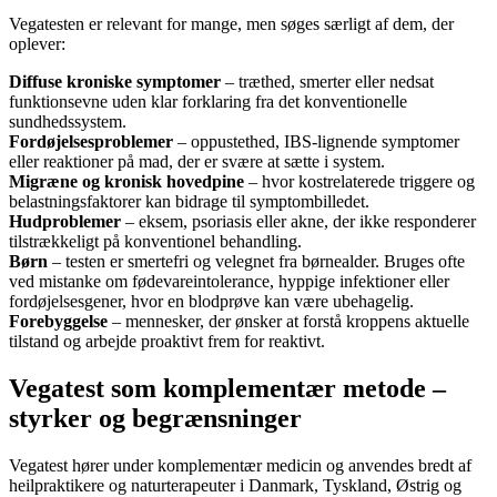
Vegatesten er relevant for mange, men søges særligt af dem, der
oplever:
Diffuse kroniske symptomer
– træthed, smerter eller nedsat
funktionsevne uden klar forklaring fra det konventionelle
sundhedssystem.
Fordøjelsesproblemer
– oppustethed, IBS-lignende symptomer
eller reaktioner på mad, der er svære at sætte i system.
Migræne og kronisk hovedpine
– hvor kostrelaterede triggere og
belastningsfaktorer kan bidrage til symptombilledet.
Hudproblemer
– eksem, psoriasis eller akne, der ikke responderer
tilstrækkeligt på konventionel behandling.
Børn
– testen er smertefri og velegnet fra børnealder. Bruges ofte
ved mistanke om fødevareintolerance, hyppige infektioner eller
fordøjelsesgener, hvor en blodprøve kan være ubehagelig.
Forebyggelse
– mennesker, der ønsker at forstå kroppens aktuelle
tilstand og arbejde proaktivt frem for reaktivt.
Vegatest som komplementær metode –
styrker og begrænsninger
Vegatest hører under komplementær medicin og anvendes bredt af
heilpraktikere og naturterapeuter i Danmark, Tyskland, Østrig og