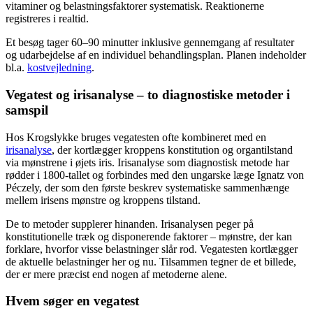
vitaminer og belastningsfaktorer systematisk. Reaktionerne
registreres i realtid.
Et besøg tager 60–90 minutter inklusive gennemgang af resultater
og udarbejdelse af en individuel behandlingsplan. Planen indeholder
bl.a.
kostvejledning
.
Vegatest og irisanalyse – to diagnostiske metoder i
samspil
Hos Krogslykke bruges vegatesten ofte kombineret med en
irisanalyse
, der kortlægger kroppens konstitution og organtilstand
via mønstrene i øjets iris. Irisanalyse som diagnostisk metode har
rødder i 1800-tallet og forbindes med den ungarske læge Ignatz von
Péczely, der som den første beskrev systematiske sammenhænge
mellem irisens mønstre og kroppens tilstand.
De to metoder supplerer hinanden. Irisanalysen peger på
konstitutionelle træk og disponerende faktorer – mønstre, der kan
forklare, hvorfor visse belastninger slår rod. Vegatesten kortlægger
de aktuelle belastninger her og nu. Tilsammen tegner de et billede,
der er mere præcist end nogen af metoderne alene.
Hvem søger en vegatest