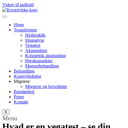
Videre til indhold
Hjem
Terapiformer
Heilpraktik
Irisanalyse
Vegatest
Akupunktur
Kosmetisk akupunktur
Øreakupunktur
Magnetbehandling
Behandling
Kostvejledning
Migræne
Migræne og hovedpine
Barnløshed
Priser
Kontakt
X
Menu
Hvad er en vegatest – se din