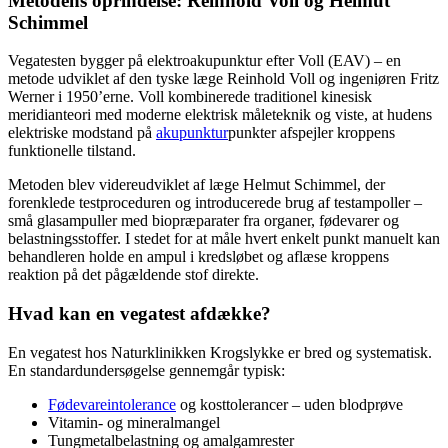
Metodens oprindelse: Reinhold Voll og Helmut
Schimmel
Vegatesten bygger på elektroakupunktur efter Voll (EAV) – en
metode udviklet af den tyske læge Reinhold Voll og ingeniøren Fritz
Werner i 1950’erne. Voll kombinerede traditionel kinesisk
meridianteori med moderne elektrisk måleteknik og viste, at hudens
elektriske modstand på
akupunktur
punkter afspejler kroppens
funktionelle tilstand.
Metoden blev videreudviklet af læge Helmut Schimmel, der
forenklede testproceduren og introducerede brug af testampoller –
små glasampuller med biopræparater fra organer, fødevarer og
belastningsstoffer. I stedet for at måle hvert enkelt punkt manuelt kan
behandleren holde en ampul i kredsløbet og aflæse kroppens
reaktion på det pågældende stof direkte.
Hvad kan en vegatest afdække?
En vegatest hos Naturklinikken Krogslykke er bred og systematisk.
En standardundersøgelse gennemgår typisk:
Fødevareintolerance
og kosttolerancer – uden blodprøve
Vitamin- og mineralmangel
Tungmetalbelastning og amalgamrester