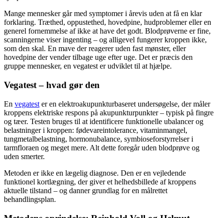
Mange mennesker går med symptomer i årevis uden at få en klar
forklaring. Træthed, oppustethed, hovedpine, hudproblemer eller en
generel fornemmelse af ikke at have det godt. Blodprøverne er fine,
scanningerne viser ingenting – og alligevel fungerer kroppen ikke,
som den skal. En mave der reagerer uden fast mønster, eller
hovedpine der vender tilbage uge efter uge. Det er præcis den
gruppe mennesker, en vegatest er udviklet til at hjælpe.
Vegatest – hvad gør den
En
vegatest
er en elektroakupunkturbaseret undersøgelse, der måler
kroppens elektriske respons på akupunkturpunkter – typisk på fingre
og tæer. Testen bruges til at identificere funktionelle ubalancer og
belastninger i kroppen: fødevareintolerance, vitaminmangel,
tungmetalbelastning, hormonubalance, symbioseforstyrrelser i
tarmfloraen og meget mere. Alt dette foregår uden blodprøve og
uden smerter.
Metoden er ikke en lægelig diagnose. Den er en vejledende
funktionel kortlægning, der giver et helhedsbillede af kroppens
aktuelle tilstand – og danner grundlag for en målrettet
behandlingsplan.