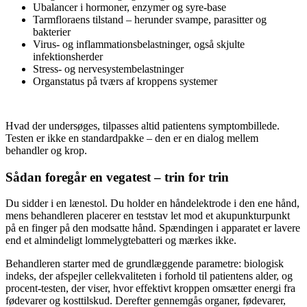
Ubalancer i hormoner, enzymer og syre-base
Tarmfloraens tilstand – herunder svampe, parasitter og
bakterier
Virus- og inflammationsbelastninger, også skjulte
infektionsherder
Stress- og nervesystembelastninger
Organstatus på tværs af kroppens systemer
Hvad der undersøges, tilpasses altid patientens symptombillede.
Testen er ikke en standardpakke – den er en dialog mellem
behandler og krop.
Sådan foregår en vegatest – trin for trin
Du sidder i en lænestol. Du holder en håndelektrode i den ene hånd,
mens behandleren placerer en teststav let mod et akupunkturpunkt
på en finger på den modsatte hånd. Spændingen i apparatet er lavere
end et almindeligt lommelygtebatteri og mærkes ikke.
Behandleren starter med de grundlæggende parametre: biologisk
indeks, der afspejler cellekvaliteten i forhold til patientens alder, og
procent-testen, der viser, hvor effektivt kroppen omsætter energi fra
fødevarer og kosttilskud. Derefter gennemgås organer, fødevarer,