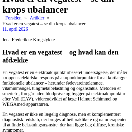
krops ubalancer
Forsiden
»
Artikler
»
Hvad er en vegatest – se din krops ubalancer
11. april 2026
Jena Frederikke Krogslykke
Hvad er en vegatest – og hvad kan den
afdække
En vegatest er en elektroakupunkturbaseret undersøgelse, der måler
kroppens elektriske respons på akupunkturpunkter for at kortlægge
funktionelle ubalancer – herunder fødevareintolerance,
vitaminmangel, tungmetalbelastning og organstatus. Metoden er
smertefri, foregår uden blodprøve og bygger på elektroakupunktur
efter Voll (EAV), videreudviklet af læge Helmut Schimmel og
WEGAmed-apparaturen.
En vegatest er ikke en lægelig diagnose, men et komplementært
diagnostisk redskab, der bruges af heilpraktikere og naturterapeuter
til at finde belastningsmønstre, der kan ligge bag diffuse, kroniske
symptomer.